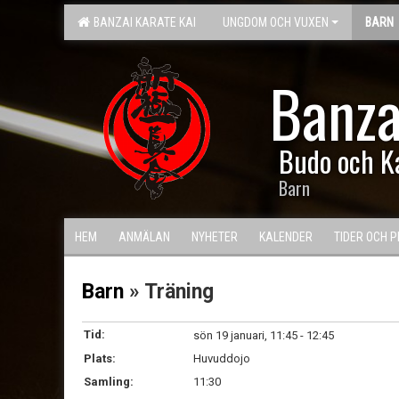
BANZAI KARATE KAI
UNGDOM OCH VUXEN
BARN
Banza
Budo och K
Barn
HEM
ANMÄLAN
NYHETER
KALENDER
TIDER OCH P
Barn
» Träning
Tid:
sön 19 januari, 11:45 - 12:45
Plats:
Huvuddojo
Samling:
11:30