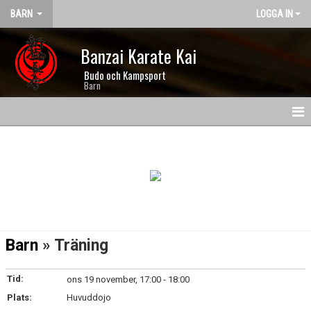
BARN
LOGGA IN
Banzai Karate Kai
Budo och Kampsport
Barn
HEM
ANMÄLAN
NYHETER
KALENDER
Barn
» Träning
TIDER OCH PRISER
Tid:
ons 19 november, 17:00 - 18:00
DOKUMENT
Plats:
Huvuddojo